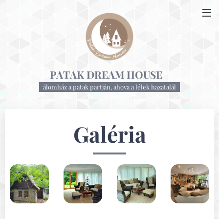
PATAK DREAM HOUSE
álomház a patak partján, ahova a lélek hazatalál
Galéria